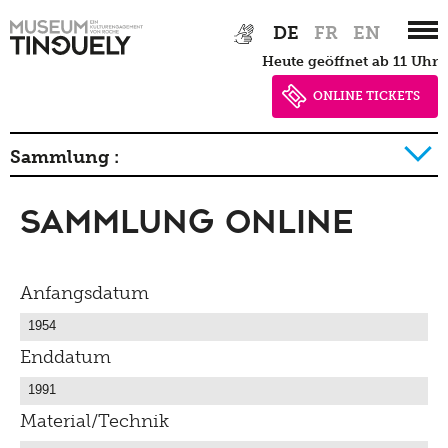
Zur
Skip
DE
FR
EN
Hauptnavigation
to
heute geöffnet ab 11 Uhr
springen
main
content
ONLINE TICKETS
Sammlung :
Sammlung Online
Geschichte der Sammlung Detail
Anfangsdatum
Enddatum
Material/Technik