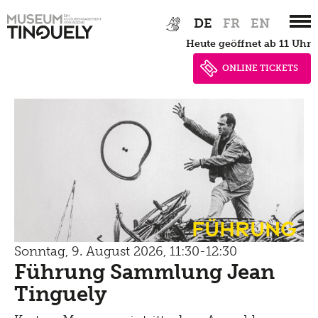
Zur
Skip
DE
FR
EN
Hauptnavigation
to
heute geöffnet ab 11 Uhr
springen
main
content
ONLINE TICKETS
Führung
Sonntag, 9. August 2026, 11:30-12:30
Führung Sammlung Jean
Tinguely