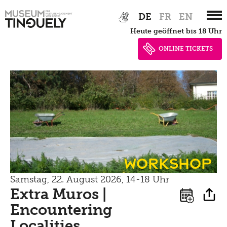
Zur
Skip
DE
FR
EN
Hauptnavigation
to
heute geöffnet bis 18 Uhr
springen
main
content
ONLINE TICKETS
Workshop
Samstag, 22. August 2026, 14-18 Uhr
Extra Muros |
Encountering
Localities