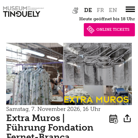
Newsletter
Zur
Skip
Lernen
DE
FR
EN
Menu
Hauptnavigation
to
Shop
Kultur Inklusiv
heute geöffnet bis 18 Uhr
springen
main
Picknick
content
ONLINE TICKETS
Brunch
Kontakt
Late Thursday Menu
Extra Muros
Samstag, 7. November 2026, 16 Uhr
Extra Muros |
Führung Fondation
Fernet-Branca