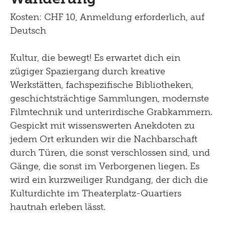
Lernen
Menu
Kosten: CHF 10, Anmeldung erforderlich, auf
Shop
Kultur Inklusiv
Deutsch
Picknick
Kultur, die bewegt! Es erwartet dich ein
Brunch
zügiger Spaziergang durch kreative
Kontakt
Werkstätten, fachspezifische Bibliotheken,
geschichtsträchtige Sammlungen, modernste
Late Thursday Menu
Filmtechnik und unterirdische Grabkammern.
Gespickt mit wissenswerten Anekdoten zu
jedem Ort erkunden wir die Nachbarschaft
durch Türen, die sonst verschlossen sind, und
Gänge, die sonst im Verborgenen liegen. Es
wird ein kurzweiliger Rundgang, der dich die
Kulturdichte im Theaterplatz-Quartiers
hautnah erleben lässt.