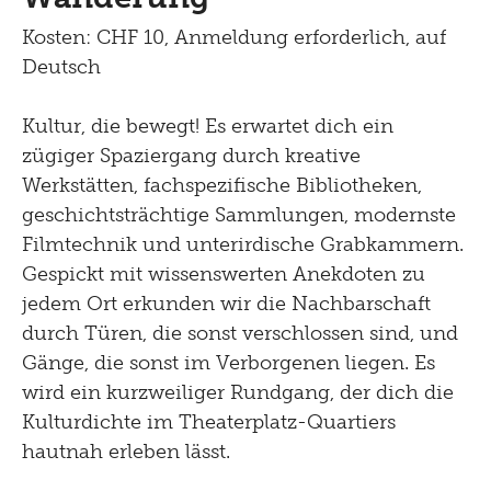
Lernen
Menu
Kosten: CHF 10, Anmeldung erforderlich, auf
Shop
Kultur Inklusiv
Deutsch
Picknick
Kultur, die bewegt! Es erwartet dich ein
Brunch
zügiger Spaziergang durch kreative
Kontakt
Werkstätten, fachspezifische Bibliotheken,
geschichtsträchtige Sammlungen, modernste
Late Thursday Menu
Filmtechnik und unterirdische Grabkammern.
Gespickt mit wissenswerten Anekdoten zu
jedem Ort erkunden wir die Nachbarschaft
durch Türen, die sonst verschlossen sind, und
Gänge, die sonst im Verborgenen liegen. Es
wird ein kurzweiliger Rundgang, der dich die
Kulturdichte im Theaterplatz-Quartiers
hautnah erleben lässt.