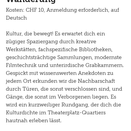
Lernen
Menu
Kosten: CHF 10, Anmeldung erforderlich, auf
Shop
Kultur Inklusiv
Deutsch
Picknick
Kultur, die bewegt! Es erwartet dich ein
Brunch
zügiger Spaziergang durch kreative
Kontakt
Werkstätten, fachspezifische Bibliotheken,
geschichtsträchtige Sammlungen, modernste
Late Thursday Menu
Filmtechnik und unterirdische Grabkammern.
Gespickt mit wissenswerten Anekdoten zu
jedem Ort erkunden wir die Nachbarschaft
durch Türen, die sonst verschlossen sind, und
Gänge, die sonst im Verborgenen liegen. Es
wird ein kurzweiliger Rundgang, der dich die
Kulturdichte im Theaterplatz-Quartiers
hautnah erleben lässt.