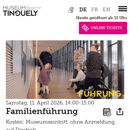
Bistro
Zur
Skip
Newsletter
DE
FR
EN
Lernen
Hauptnavigation
to
Menu
heute geöffnet ab 11 Uhr
springen
main
Shop
Kultur Inklusiv
content
Picknick
ONLINE TICKETS
Brunch
Kontakt
Late Thursday Menu
Führung
Samstag, 11. April 2026, 14:00-15:00
Familienführung
Kosten: Museumseintritt, ohne Anmeldung,
auf Deutsch