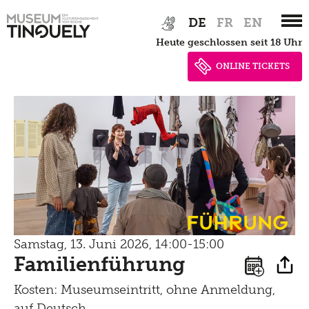
Bistro
Zur
Skip
Newsletter
DE
FR
EN
Lernen
Hauptnavigation
to
Menu
heute geschlossen seit 18 Uhr
springen
main
Shop
Kultur Inklusiv
content
Picknick
ONLINE TICKETS
Brunch
Kontakt
Late Thursday Menu
Führung
Samstag, 13. Juni 2026, 14:00-15:00
Familienführung
Kosten: Museumseintritt, ohne Anmeldung,
auf Deutsch