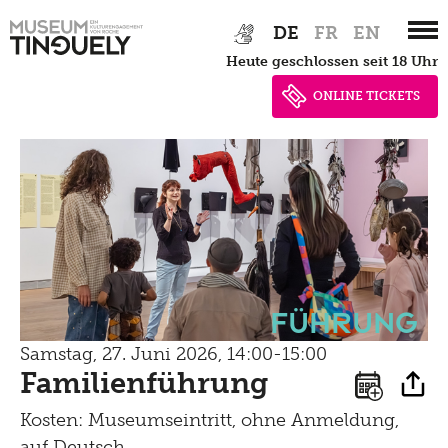
Bistro
Zur
Skip
Newsletter
DE
FR
EN
Lernen
Hauptnavigation
to
Menu
heute geschlossen seit 18 Uhr
springen
main
Shop
Kultur Inklusiv
content
Picknick
ONLINE TICKETS
Brunch
Kontakt
Late Thursday Menu
Führung
Samstag, 27. Juni 2026, 14:00-15:00
Familienführung
Kosten: Museumseintritt, ohne Anmeldung,
auf Deutsch