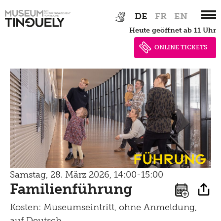
Bistro
Zur
Skip
Newsletter
DE
FR
EN
Lernen
Hauptnavigation
to
Menu
heute geöffnet ab 11 Uhr
springen
main
Shop
Kultur Inklusiv
content
Picknick
ONLINE TICKETS
Brunch
Kontakt
Late Thursday Menu
Führung
Samstag, 28. März 2026, 14:00-15:00
Familienführung
Kosten: Museumseintritt, ohne Anmeldung,
auf Deutsch