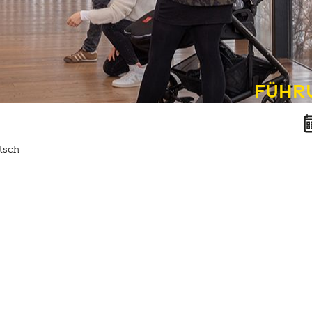
Führ
tsch