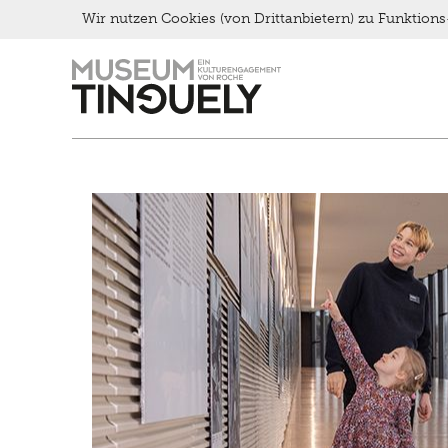
Late Thursday Menu
Wir nutzen Cookies (von Drittanbietern) zu Funktio
Zur
Skip
Hauptnavigation
to
springen
main
content