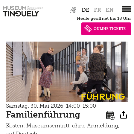
Bistro
Zur
Skip
Newsletter
DE
FR
EN
Lernen
Hauptnavigation
to
Menu
heute geöffnet bis 18 Uhr
springen
main
Shop
Kultur Inklusiv
content
Picknick
ONLINE TICKETS
Brunch
Kontakt
Late Thursday Menu
Führung
Samstag, 30. Mai 2026, 14:00-15:00
Familienführung
Kosten: Museumseintritt, ohne Anmeldung,
auf Deutsch