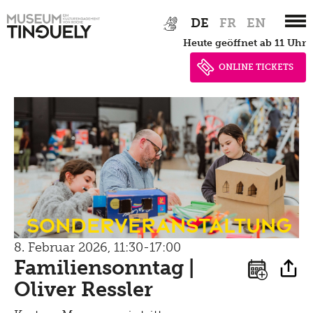
Zur
Skip
DE
FR
EN
Hauptnavigation
to
heute geöffnet ab 11 Uhr
springen
main
content
ONLINE TICKETS
Sonderveranstaltung
8. Februar 2026, 11:30-17:00
Familiensonntag |
Oliver Ressler