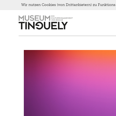
Wir nutzen Cookies (von Drittanbietern) zu Funktio
Brunch
Zur
Skip
Kontakt
Hauptnavigation
to
Late Thursday Menu
springen
main
content