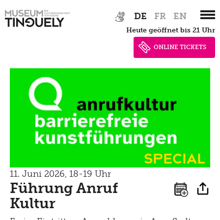
Zur
Skip
DE
FR
EN
Hauptnavigation
to
heute geöffnet bis 21 Uhr
springen
main
content
ONLINE TICKETS
Special
11. Juni 2026, 18-19 Uhr
Führung Anruf
Kultur