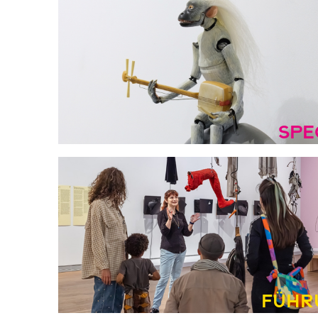
Spe
Führ