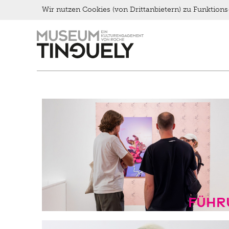
Wir nutzen Cookies (von Drittanbietern) zu Funktio
Zur
Skip
Hauptnavigation
to
springen
main
content
Führ