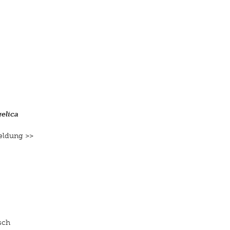
elica
nmeldung
>>
sch