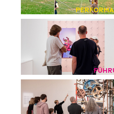
Performa
Führ