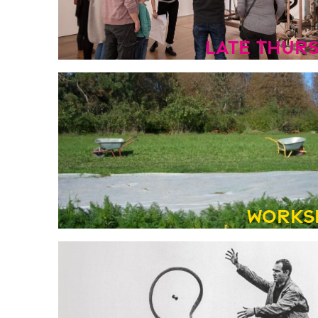
Late Thur
Works