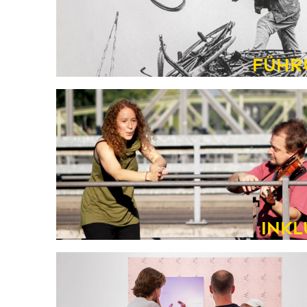
Führ
Inkl