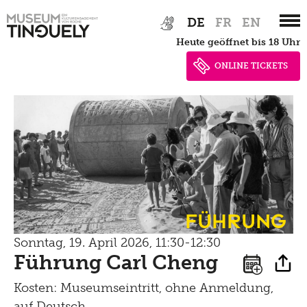
Zur
Skip
DE
FR
EN
Hauptnavigation
to
Brunch
heute geöffnet bis 18 Uhr
springen
main
Kontakt
content
ONLINE TICKETS
Late Thursday Menu
Führung
Sonntag, 19. April 2026, 11:30-12:30
Führung Carl Cheng
Kosten: Museumseintritt, ohne Anmeldung,
auf Deutsch