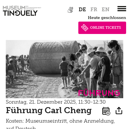
Zur
Skip
DE
FR
EN
Hauptnavigation
to
Brunch
heute geschlossen
springen
main
Kontakt
content
ONLINE TICKETS
Late Thursday Menu
Führung
Sonntag, 21. Dezember 2025, 11:30-12:30
Führung Carl Cheng
Kosten: Museumseintritt, ohne Anmeldung,
auf Deutsch