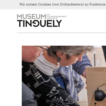
Late Thursday Menu
Wir nutzen Cookies (von Drittanbietern) zu Funktio
Zur
Skip
Hauptnavigation
to
springen
main
content