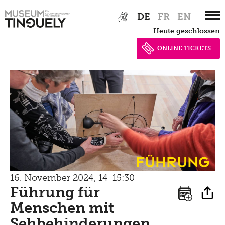
Zur
Skip
DE
FR
EN
Late Thursday Menu
Hauptnavigation
to
heute geschlossen
springen
main
content
ONLINE TICKETS
Führung
16. November 2024, 14-15:30
Führung für
Menschen mit
Sehbehinderungen