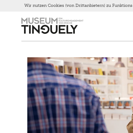
Wir nutzen Cookies (von Drittanbietern) zu Funktio
Zur
Skip
Hauptnavigation
to
springen
main
content