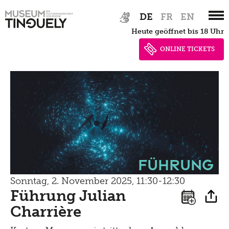
Zur
Skip
Datenschutz
Tinguely100
DE
FR
EN
Gehen
Bistro
Hauptnavigation
to
heute geöffnet bis 18 Uhr
Newsletter
springen
main
Lernen
content
Menu
ONLINE TICKETS
Shop
Kultur Inklusiv
Picknick
Brunch
Kontakt
Late Thursday Menu
Führung
Sonntag, 2. November 2025, 11:30-12:30
Führung Julian
Charrière