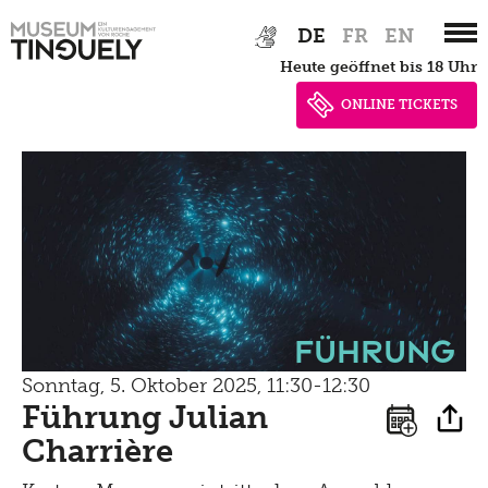
Zur
Skip
Datenschutz
Tinguely100
DE
FR
EN
Gehen
Bistro
Hauptnavigation
to
heute geöffnet bis 18 Uhr
Newsletter
springen
main
Lernen
content
Menu
ONLINE TICKETS
Shop
Kultur Inklusiv
Picknick
Brunch
Kontakt
Late Thursday Menu
Führung
Sonntag, 5. Oktober 2025, 11:30-12:30
Führung Julian
Charrière