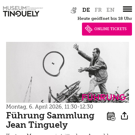
Zur
Skip
Newsletter
Lernen
DE
FR
EN
Hauptnavigation
to
Menu
heute geöffnet bis 18 Uhr
Shop
springen
main
Kultur Inklusiv
Picknick
content
ONLINE TICKETS
Brunch
Kontakt
Late Thursday Menu
Führung
Montag, 6. April 2026, 11:30-12:30
Führung Sammlung
Jean Tinguely