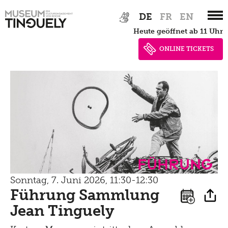
Zur
Skip
Newsletter
Lernen
DE
FR
EN
Hauptnavigation
to
Menu
heute geöffnet ab 11 Uhr
Shop
springen
main
Kultur Inklusiv
Picknick
content
ONLINE TICKETS
Brunch
Kontakt
Late Thursday Menu
Führung
Sonntag, 7. Juni 2026, 11:30-12:30
Führung Sammlung
Jean Tinguely