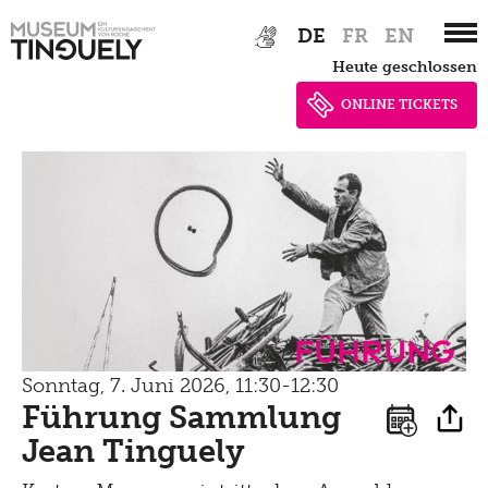
Zur
Skip
Newsletter
Lernen
DE
FR
EN
Hauptnavigation
to
Menu
heute geschlossen
Shop
springen
main
Kultur Inklusiv
Picknick
content
ONLINE TICKETS
Brunch
Kontakt
Late Thursday Menu
Führung
Sonntag, 7. Juni 2026, 11:30-12:30
Führung Sammlung
Jean Tinguely