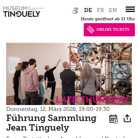
Datenschutz
Tinguely100
Zur
Skip
Gehen
Bistro
DE
FR
EN
Hauptnavigation
to
Newsletter
Lernen
heute geöffnet ab 11 Uhr
springen
main
Menu
content
Shop
ONLINE TICKETS
Kultur Inklusiv
Picknick
Brunch
Kontakt
Late Thursday Menu
Late Thursday
Donnerstag, 12. März 2026, 19:00-19:30
Führung Sammlung
Jean Tinguely