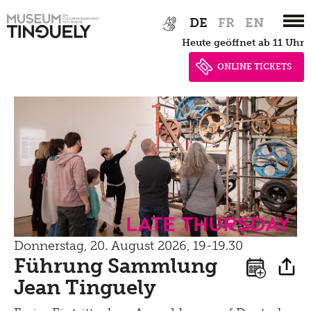
Datenschutz
Tinguely100
Zur
Skip
Gehen
Bistro
DE
FR
EN
Hauptnavigation
to
Newsletter
Lernen
heute geöffnet ab 11 Uhr
springen
main
Menu
content
Shop
ONLINE TICKETS
Kultur Inklusiv
Picknick
Brunch
Kontakt
Late Thursday Menu
Late Thursday
Donnerstag, 20. August 2026, 19-19.30
Führung Sammlung
Jean Tinguely