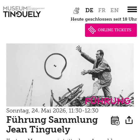
Zur
Skip
Newsletter
Lernen
DE
FR
EN
Hauptnavigation
to
Menu
heute geschlossen seit 18 Uhr
Shop
springen
main
Kultur Inklusiv
Picknick
content
ONLINE TICKETS
Brunch
Kontakt
Late Thursday Menu
Führung
Sonntag, 24. Mai 2026, 11:30-12:30
Führung Sammlung
Jean Tinguely