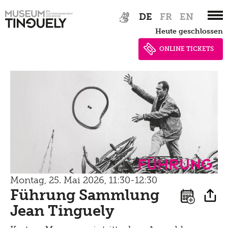
Zur
Skip
Newsletter
Lernen
DE
FR
EN
Hauptnavigation
to
Menu
heute geschlossen
Shop
springen
main
Kultur Inklusiv
Picknick
content
ONLINE TICKETS
Brunch
Kontakt
Late Thursday Menu
Führung
Montag, 25. Mai 2026, 11:30-12:30
Führung Sammlung
Jean Tinguely