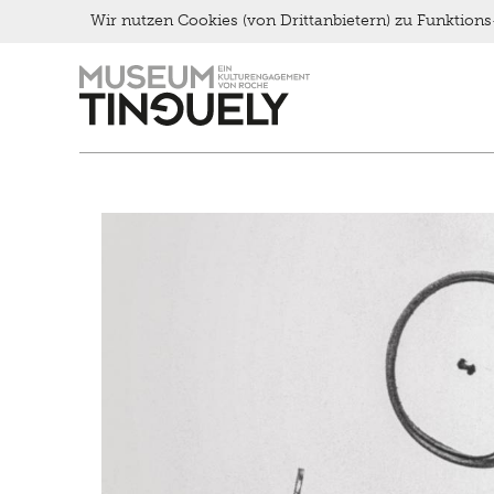
Late Thursday Menu
Wir nutzen Cookies (von Drittanbietern) zu Funktio
Zur
Skip
Hauptnavigation
to
springen
main
content