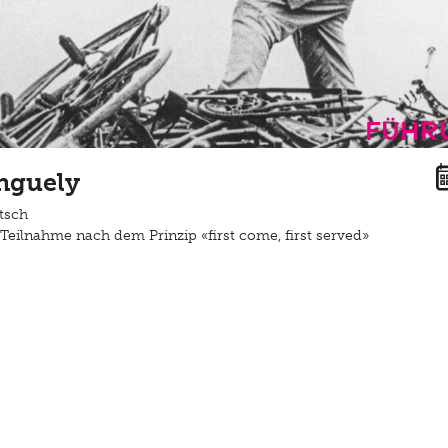
Führ
nguely
tsch
Teilnahme nach dem Prinzip «first come, first served»