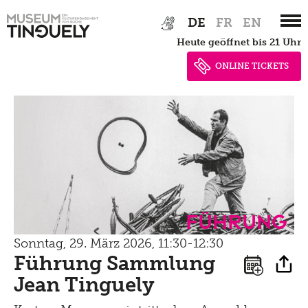
Zur
Skip
Newsletter
Lernen
DE
FR
EN
Hauptnavigation
to
Menu
heute geöffnet bis 21 Uhr
Shop
springen
main
Kultur Inklusiv
Picknick
content
ONLINE TICKETS
Brunch
Kontakt
Late Thursday Menu
Führung
Sonntag, 29. März 2026, 11:30-12:30
Führung Sammlung
Jean Tinguely