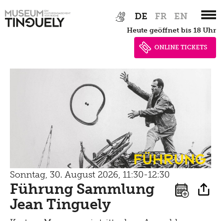
Zur
Skip
Newsletter
Lernen
DE
FR
EN
Hauptnavigation
to
Menu
heute geöffnet bis 18 Uhr
Shop
springen
main
Kultur Inklusiv
Picknick
content
ONLINE TICKETS
Brunch
Kontakt
Late Thursday Menu
Führung
Sonntag, 30. August 2026, 11:30-12:30
Führung Sammlung
Jean Tinguely