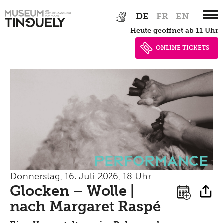
Zur
Skip
DE
FR
EN
Hauptnavigation
to
heute geöffnet ab 11 Uhr
springen
main
content
ONLINE TICKETS
Performance
Donnerstag, 16. Juli 2026, 18 Uhr
Glocken – Wolle |
nach Margaret Raspé