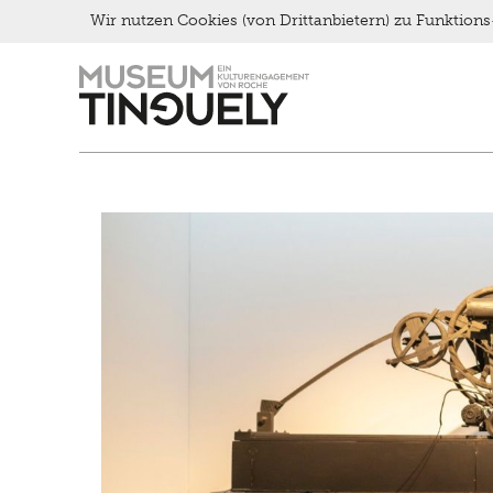
Wir nutzen Cookies (von Drittanbietern) zu Funktio
Brunch
Zur
Skip
Kontakt
Hauptnavigation
to
Late Thursday Menu
springen
main
content