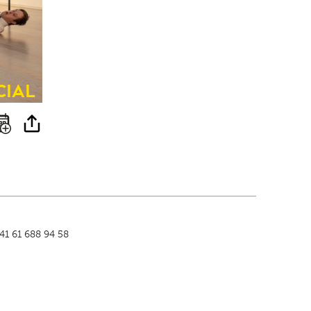
cial
↑
+41 61 688 94 58