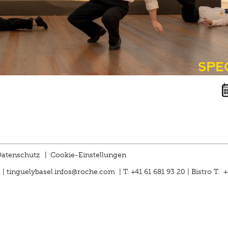
Spe
atenschutz
|
Cookie-Einstellungen
 |
tinguelybasel.
infos@roche.
com
| T. +41 61 681 93 20 | Bistro T. 