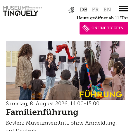
Zur
Skip
DE
FR
EN
Hauptnavigation
to
heute geöffnet ab 11 Uhr
springen
main
content
ONLINE TICKETS
Führung
Samstag, 8. August 2026, 14:00-15:00
Familienführung
Kosten: Museumseintritt, ohne Anmeldung,
auf Deutsch