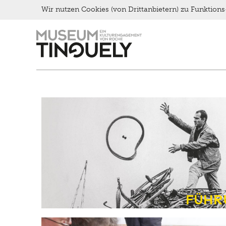
Wir nutzen Cookies (von Drittanbietern) zu Funktio
Zur
Skip
Hauptnavigation
to
springen
main
content
Führ