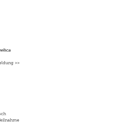
elica
nmeldung
>>
sch
Teilnahme