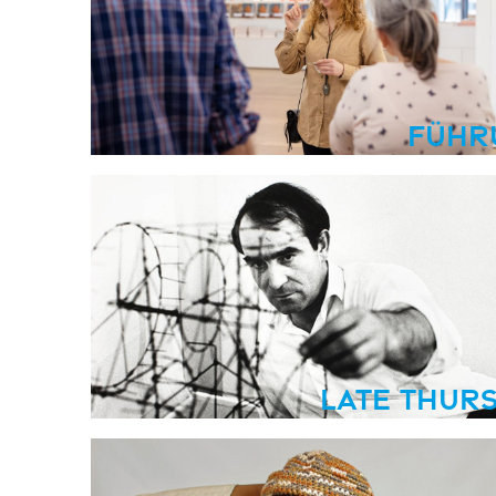
Führ
Late Thur