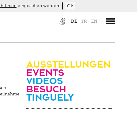
htlinien
eingesehen werden.
Ok
DE
FR
EN
Ausstellungen
Events
Videos
Besuch
sch
Tinguely
Teilnahme