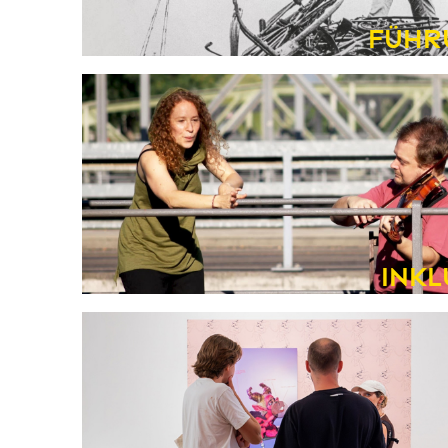
Führ
Inkl