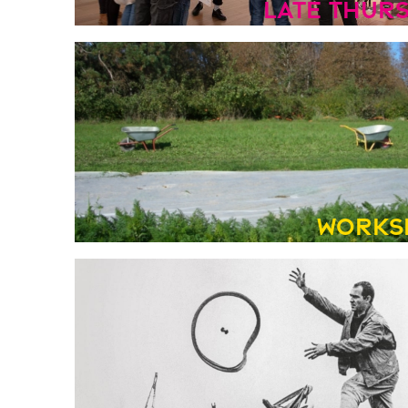
Late Thur
Works