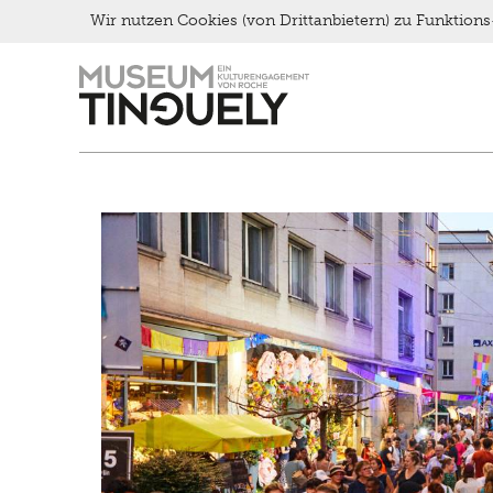
Wir nutzen Cookies (von Drittanbietern) zu Funktio
Brunch
Zur
Skip
Kontakt
Hauptnavigation
to
Late Thursday Menu
springen
main
content