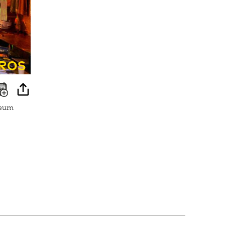
ros
seum