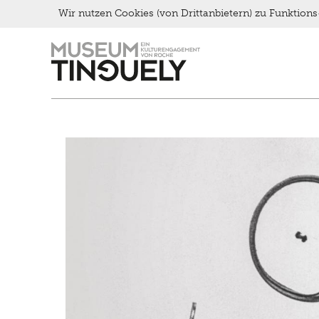
Late Thursday Menu
Wir nutzen Cookies (von Drittanbietern) zu Funktio
Zur
Skip
Hauptnavigation
to
springen
main
content