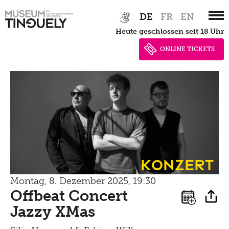
Zur
Skip
DE
FR
EN
Hauptnavigation
to
heute geschlossen seit 18 Uhr
springen
main
content
ONLINE TICKETS
Konzert
Montag, 8. Dezember 2025, 19:30
Offbeat Concert
Jazzy XMas