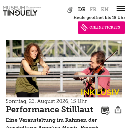
Zur
Skip
DE
FR
EN
Hauptnavigation
to
heute geöffnet bis 18 Uhr
springen
main
content
ONLINE TICKETS
Inklusiv
Sonntag, 23. August 2026, 15 Uhr
Performance Stilllaut
Eine Veranstaltung im Rahmen der
Ausstellung
Angelica Mesiti. Reverb