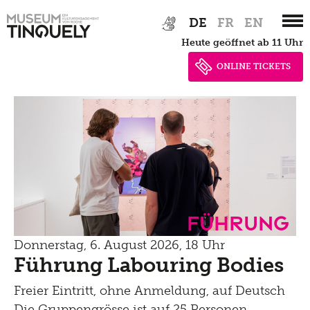
Zur
Skip
DE
FR
EN
Hauptnavigation
to
heute geöffnet ab 11 Uhr
springen
main
content
ONLINE TICKETS
Führung
Donnerstag, 6. August 2026, 18 Uhr
Führung Labouring Bodies
Freier Eintritt, ohne Anmeldung, auf Deutsch
Die Gruppengrösse ist auf 25 Personen