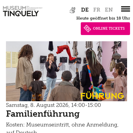
Zur
Skip
DE
FR
EN
Hauptnavigation
to
heute geöffnet bis 18 Uhr
springen
main
content
ONLINE TICKETS
Führung
Samstag, 8. August 2026, 14:00-15:00
Familienführung
Kosten: Museumseintritt, ohne Anmeldung,
auf Deutsch