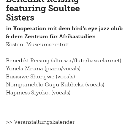
für Kinder und Familien
Digital
featuring Soultee
Sammlung
Tutorials
Sisters
Multimediaguide
Bibliothek Dokumentation
Presse
Projekte
in Kooperation mit dem bird's eye jazz club
Tinguely@Home
& dem Zentrum für Afrikastudien
Restaurierung
Sommerferien Workshop
Pressematerial
Kosten: Museumseintritt
Radio Tinguely
Inklusiv
Schauatelier
Optomat
Kontakt
Machine Builder
Benedikt Reising (alto sax/flute/bass clarinet)
Konferenz
Hören
Parcours Rundgänge
Yonela Mnana (piano/vocals)
Impressum
Busisiwe Shongwe (vocals)
Tinguely Studies
Sehen
Tinguely on the Road
Nompumelelo Gugu Kubheka (vocals)
Datenschutz
Tinguely100
Gehen
Hapiness Siyoko: (vocals)
Bistro
Newsletter
Lernen
Menu
Shop
Kultur Inklusiv
>> Veranstaltungskalender
Picknick