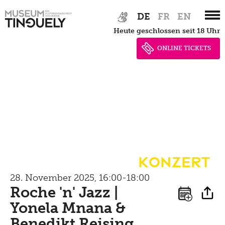
Zur
Skip
DE
FR
EN
Hauptnavigation
to
Veranstaltungen
heute geschlossen seit 18 Uhr
springen
main
content
ONLINE TICKETS
Archiv
Vermittlung,
Führungen,
Workshops
Konzert
Führungen
Tinguely, Sammlung
28. November 2025, 16:00-18:00
für Schulen
& Restaurierung
Roche 'n' Jazz |
für Erwachsene
Yonela Mnana &
Biografie
Benedikt Reising