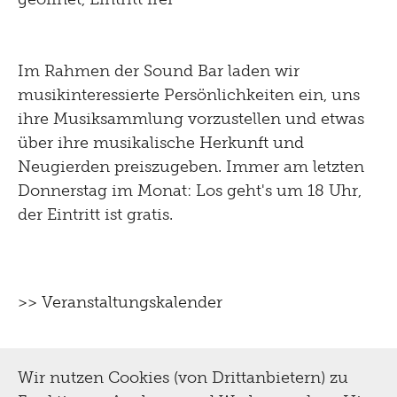
& Restaurierung
für Erwachsene
Biografie
Im Rahmen der Sound Bar laden wir
für Kinder und Familien
Digital
musikinteressierte Persönlichkeiten ein, uns
Sammlung
Tutorials
ihre Musiksammlung vorzustellen und etwas
Multimediaguide
Bibliothek Dokumentation
Presse
über ihre musikalische Herkunft und
Projekte
Neugierden preiszugeben. Immer am letzten
Tinguely@Home
Restaurierung
Donnerstag im Monat: Los geht's um 18 Uhr,
Sommerferien Workshop
Pressematerial
Radio Tinguely
Inklusiv
der Eintritt ist gratis.
Schauatelier
Optomat
Kontakt
Machine Builder
Konferenz
Hören
Parcours Rundgänge
Impressum
Tinguely Studies
>> Veranstaltungskalender
Sehen
Tinguely on the Road
Datenschutz
Tinguely100
Gehen
Bistro
Newsletter
Wir nutzen Cookies (von Drittanbietern) zu
Lernen