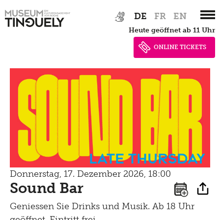
Zur
Skip
Übersicht
DE
FR
EN
Hauptnavigation
to
heute geöffnet ab 11 Uhr
Archiv
springen
main
content
ONLINE TICKETS
Veranstaltungen
Archiv
Vermittlung,
Führungen,
Late Thursday
Workshops
Donnerstag, 17. Dezember 2026, 18:00
Sound Bar
Führungen
Tinguely, Sammlung
Geniessen Sie Drinks und Musik. Ab 18 Uhr
für Schulen
geöffnet, Eintritt frei