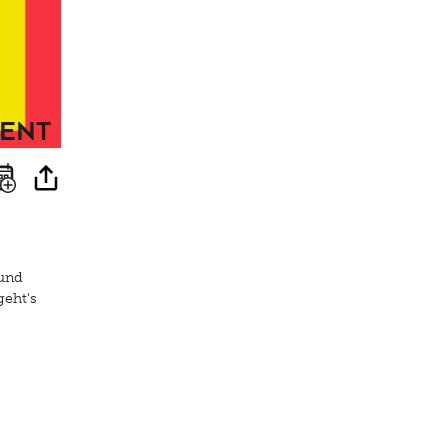
ent
 und
geht's