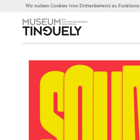
Late Thursday Menu
Wir nutzen Cookies (von Drittanbietern) zu Funktio
Zur
Skip
Hauptnavigation
to
springen
main
content