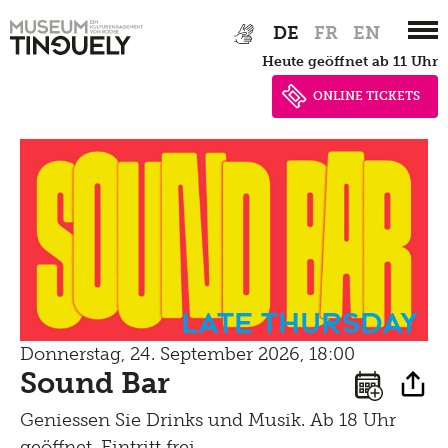
Zur
Skip
Übersicht
DE
FR
EN
Hauptnavigation
to
heute geöffnet ab 11 Uhr
Archiv
springen
main
content
ONLINE TICKETS
Veranstaltungen
Archiv
Vermittlung,
Führungen,
Late Thursday
Workshops
Donnerstag, 24. September 2026, 18:00
Sound Bar
Führungen
Tinguely, Sammlung
Geniessen Sie Drinks und Musik. Ab 18 Uhr
für Schulen
geöffnet, Eintritt frei