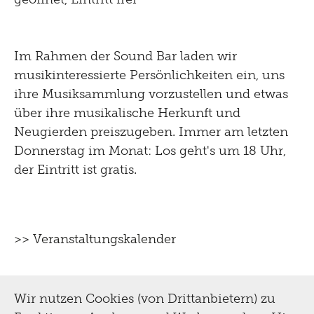
& Restaurierung
für Erwachsene
Biografie
Im Rahmen der Sound Bar laden wir
für Kinder und Familien
Digital
musikinteressierte Persönlichkeiten ein, uns
Sammlung
Tutorials
ihre Musiksammlung vorzustellen und etwas
Multimediaguide
Bibliothek Dokumentation
Presse
über ihre musikalische Herkunft und
Projekte
Neugierden preiszugeben. Immer am letzten
Tinguely@Home
Restaurierung
Donnerstag im Monat: Los geht's um 18 Uhr,
Sommerferien Workshop
Pressematerial
Radio Tinguely
Inklusiv
der Eintritt ist gratis.
Schauatelier
Optomat
Kontakt
Machine Builder
Konferenz
Hören
Parcours Rundgänge
Impressum
Tinguely Studies
>> Veranstaltungskalender
Sehen
Tinguely on the Road
Datenschutz
Tinguely100
Gehen
Bistro
Newsletter
Wir nutzen Cookies (von Drittanbietern) zu
Lernen