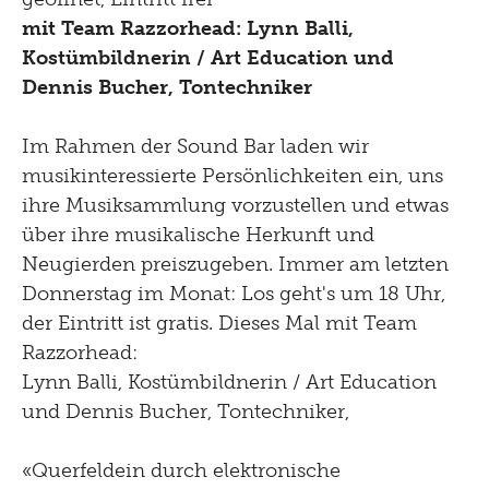
Shop
Kultur Inklusiv
Picknick
mit Team Razzorhead: Lynn Balli,
Kostümbildnerin / Art Education und
Brunch
Dennis Bucher, Tontechniker
Kontakt
Im Rahmen der Sound Bar laden wir
Late Thursday Menu
musikinteressierte Persönlichkeiten ein, uns
ihre Musiksammlung vorzustellen und etwas
über ihre musikalische Herkunft und
Neugierden preiszugeben. Immer am letzten
Donnerstag im Monat: Los geht's um 18 Uhr,
der Eintritt ist gratis. Dieses Mal mit Team
Razzorhead:
Lynn Balli, Kostümbildnerin / Art Education
und Dennis Bucher, Tontechniker,
«Querfeldein durch elektronische