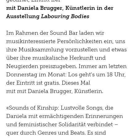
Menu
Shop
mit Daniela Brugger, Künstlerin in
der
Kultur Inklusiv
Picknick
Ausstellung
Labouring Bodies
Brunch
Im Rahmen der Sound Bar laden wir
musikinteressierte Persönlichkeiten ein, uns
Kontakt
ihre Musiksammlung vorzustellen und etwas
Late Thursday Menu
über ihre musikalische Herkunft und
Neugierden preiszugeben. Immer am letzten
Donnerstag im Monat: Los geht's um 18 Uhr,
der Eintritt ist gratis. Dieses Mal
mit mit Daniela Brugger, Künstlerin.
«Sounds of Kinship: Lustvolle Songs, die
Daniela mit ermächtigenden Erinnerungen
und feministischer Solidarität verbindet –
quer durch Genres und Beats. Es sind